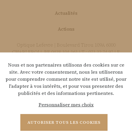
Actualités
Actions
Optique Lefevre | Boulevard Tirou 109A 6000
CHARLEROI | BE 0438.104.161 | T : 071 32 74 97 | E
:
info@optique-lefevre.be
Nous et nos partenaires utilisons des cookies sur ce
site. Avec votre consentement, nous les utiliserons
pour comprendre comment notre site est utilisé, pour
Déclaration de confidentialité
l'adapter à vos intérêts, et pour vous presenter des
publicités et des informations pertinentes.
Clause de non-responsabilité
Personnaliser mes choix
Webdesign by Optic Libre
AUTORISER TOUS LES COOKIES