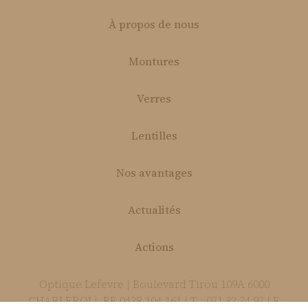
À propos de nous
Montures
Verres
Lentilles
Nos avantages
Actualités
Actions
Optique Lefevre | Boulevard Tirou 109A 6000
CHARLEROI | BE 0438.104.161 | T : 071 32 74 97 | E