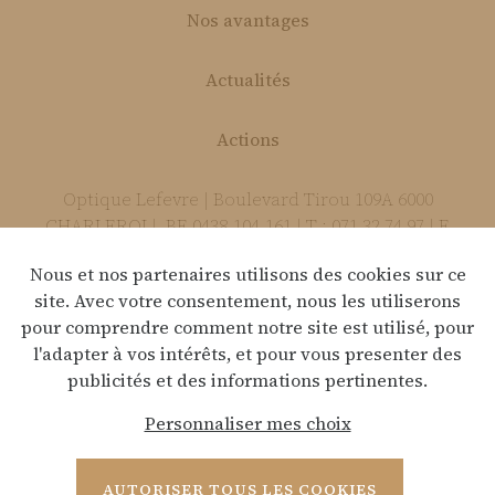
Nos avantages
Actualités
Actions
Optique Lefevre | Boulevard Tirou 109A 6000
CHARLEROI | BE 0438.104.161 | T : 071 32 74 97 | E
:
info@optique-lefevre.be
Nous et nos partenaires utilisons des cookies sur ce
site. Avec votre consentement, nous les utiliserons
pour comprendre comment notre site est utilisé, pour
Déclaration de confidentialité
l'adapter à vos intérêts, et pour vous presenter des
publicités et des informations pertinentes.
Clause de non-responsabilité
Personnaliser mes choix
Webdesign by Optic Libre
AUTORISER TOUS LES COOKIES