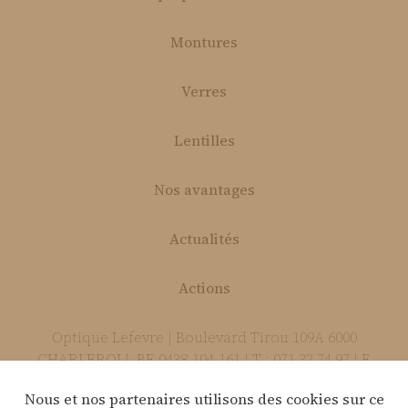
Montures
Verres
Lentilles
Nos avantages
Actualités
Actions
Optique Lefevre | Boulevard Tirou 109A 6000
CHARLEROI | BE 0438.104.161 | T : 071 32 74 97 | E
:
info@optique-lefevre.be
Nous et nos partenaires utilisons des cookies sur ce